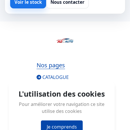
Voir le stock
Nous contacter
Nos pages
CATALOGUE
COMMENT ÇA MARCHE
L'utilisation des cookies
À PROPOS
Pour améliorer votre navigation ce site
utilise des cookies
CONSEILS
Je comprends