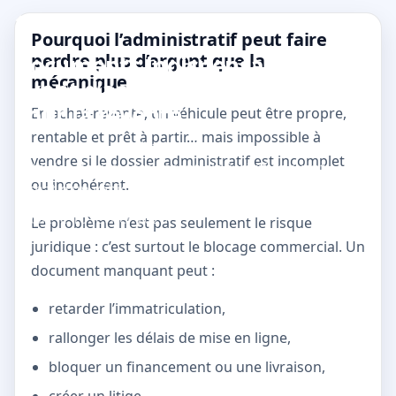
← Retour aux conseils
Pourquoi l’administratif peut faire
perdre plus d’argent que la
Documents indispensables
mécanique
avant d’acheter un véhicule
pour la revente
En achat-revente, un véhicule peut être propre,
rentable et prêt à partir… mais impossible à
Un dossier incomplet peut bloquer une vente.
vendre si le dossier administratif est incomplet
Liste des documents essentiels à vérifier avant
ou incohérent.
l’achat d’un véhicule destiné à la revente.
Publié le
10 février 2026
Le problème n’est pas seulement le risque
juridique : c’est surtout le blocage commercial. Un
document manquant peut :
retarder l’immatriculation,
rallonger les délais de mise en ligne,
bloquer un financement ou une livraison,
créer un litige,